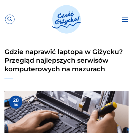
Przewiń
do
zawartości
Gdzie naprawić laptopa w Giżycku?
Przegląd najlepszych serwisów
komputerowych na mazurach
28
lis