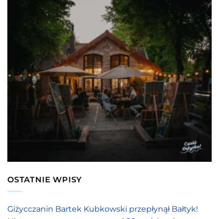
OSTATNIE WPISY
Giżycczanin Bartek Kubkowski przepłynął Bałtyk!