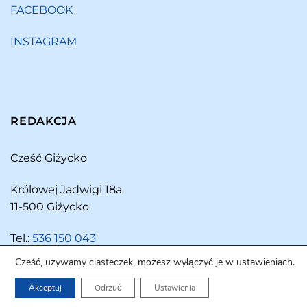
FACEBOOK
INSTAGRAM
REDAKCJA
Cześć Giżycko
Królowej Jadwigi 18a
11-500 Giżycko
Tel.:
536 150 043
Cześć, używamy ciasteczek, możesz wyłączyć je w ustawieniach.
Akceptuj
Odrzuć
Ustawienia
Copyright 2026 ©
Cześć Giżycko