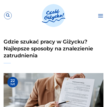
Przewiń
do
zawartości
Gdzie szukać pracy w Giżycku?
Najlepsze sposoby na znalezienie
zatrudnienia
22
lut