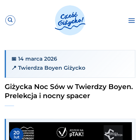
Przewiń
do
zawartości
📅 14 marca 2026
📍 Twierdza Boyen Giżycko
Giżycka Noc Sów w Twierdzy Boyen.
Prelekcja i nocny spacer
20
lut