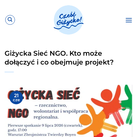
Przewiń
do
zawartości
Giżycka Sieć NGO. Kto może
dołączyć i co obejmuje projekt?
21
cze