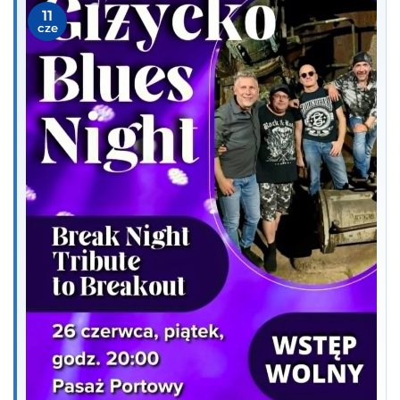
11
cze