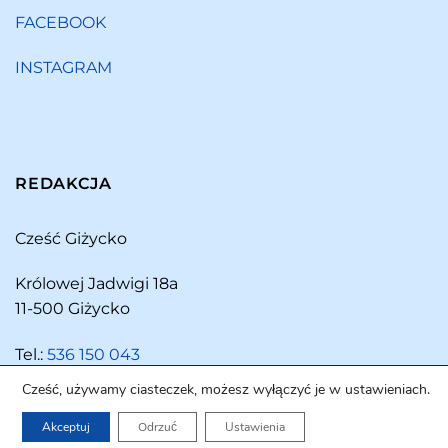
FACEBOOK
INSTAGRAM
REDAKCJA
Cześć Giżycko
Królowej Jadwigi 18a
11-500 Giżycko
Tel.:
536 150 043
Cześć, używamy ciasteczek, możesz wyłączyć je w ustawieniach.
Akceptuj
Odrzuć
Ustawienia
Copyright 2026 ©
Cześć Giżycko