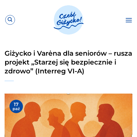
Przewiń
do
zawartości
Giżycko i Varėna dla seniorów – rusza
projekt „Starzej się bezpiecznie i
zdrowo” (Interreg VI-A)
17
paź