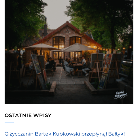
OSTATNIE WPISY
Giżycczanin Bartek Kubkowski przepłynął Bałtyk!