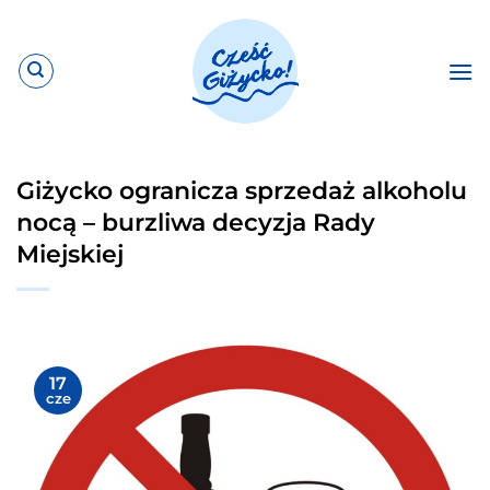
Przewiń
do
zawartości
Giżycko ogranicza sprzedaż alkoholu
nocą – burzliwa decyzja Rady
Miejskiej
17
cze