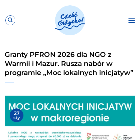
Przewiń
do
zawartości
Granty PFRON 2026 dla NGO z
Warmii i Mazur. Rusza nabór w
programie „Moc lokalnych inicjatyw”
27
sty