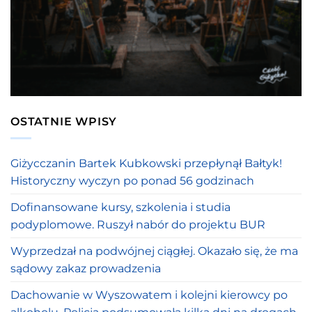
OSTATNIE WPISY
Giżycczanin Bartek Kubkowski przepłynął Bałtyk!
Historyczny wyczyn po ponad 56 godzinach
Dofinansowane kursy, szkolenia i studia
podyplomowe. Ruszył nabór do projektu BUR
Wyprzedzał na podwójnej ciągłej. Okazało się, że ma
sądowy zakaz prowadzenia
Dachowanie w Wyszowatem i kolejni kierowcy po