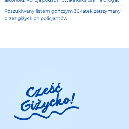
alkoholu. Policja podsumowała kilka dni na drogach
Poszukiwany listem gończym 36-latek zatrzymany
przez giżyckich policjantów