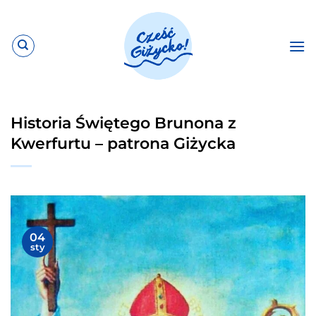
Przewiń
do
zawartości
Historia Świętego Brunona z
Kwerfurtu – patrona Giżycka
04
sty