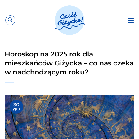
Przewiń
do
zawartości
Horoskop na 2025 rok dla
mieszkańców Giżycka – co nas czeka
w nadchodzącym roku?
30
gru