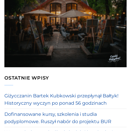
OSTATNIE WPISY
Giżycczanin Bartek Kubkowski przepłynął Bałtyk!
Historyczny wyczyn po ponad 56 godzinach
Dofinansowane kursy, szkolenia i studia
podyplomowe. Ruszył nabór do projektu BUR