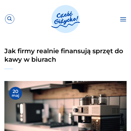
Przewiń
do
zawartości
Jak firmy realnie finansują sprzęt do
kawy w biurach
20
maj