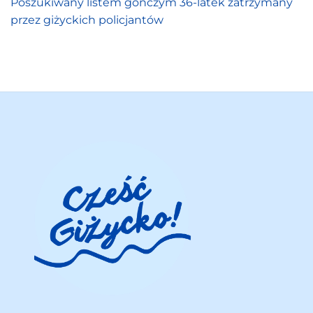
Poszukiwany listem gończym 36-latek zatrzymany
przez giżyckich policjantów