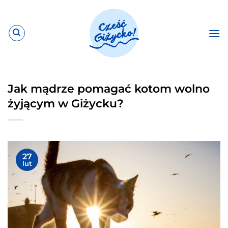
Przewiń
do
zawartości
Jak mądrze pomagać kotom wolno
żyjącym w Giżycku?
27
lut