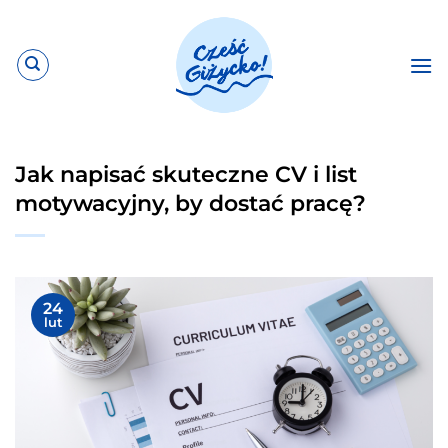
Przewiń
do
zawartości
Jak napisać skuteczne CV i list
motywacyjny, by dostać pracę?
24
lut