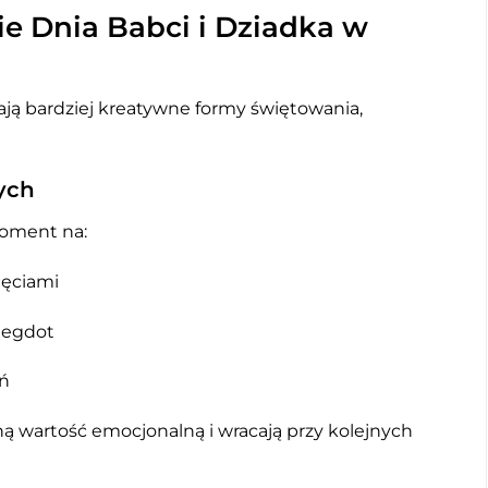
e Dnia Babci i Dziadka w
ją bardziej kreatywne formy świętowania,
ych
moment na:
jęciami
anegdot
eń
ą wartość emocjonalną i wracają przy kolejnych