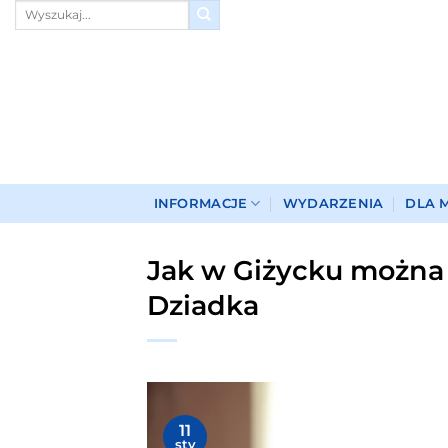
Przewiń
do
zawartości
INFORMACJE
WYDARZENIA
DLA 
Jak w Giżycku można 
Dziadka
11
sty