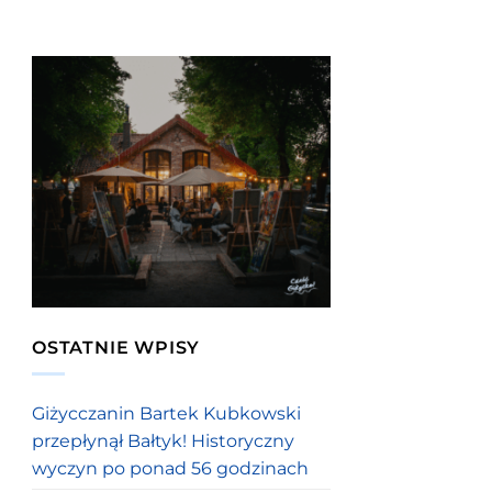
OSTATNIE WPISY
Giżycczanin Bartek Kubkowski
przepłynął Bałtyk! Historyczny
wyczyn po ponad 56 godzinach