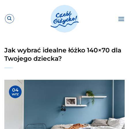
Przewiń
do
zawartości
Jak wybrać idealne łóżko 140×70 dla
Twojego dziecka?
04
wrz