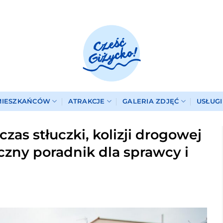
MIESZKAŃCÓW
ATRAKCJE
GALERIA ZDJĘĆ
USŁUG
zas stłuczki, kolizji drogowej
zny poradnik dla sprawcy i