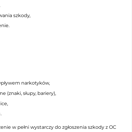
,
wania szkody,
nie.
 wpływem narkotyków,
 (znaki, słupy, bariery),
ice,
.
nie w pełni wystarczy do zgłoszenia szkody z OC