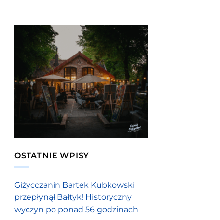
OSTATNIE WPISY
Giżycczanin Bartek Kubkowski
przepłynął Bałtyk! Historyczny
wyczyn po ponad 56 godzinach