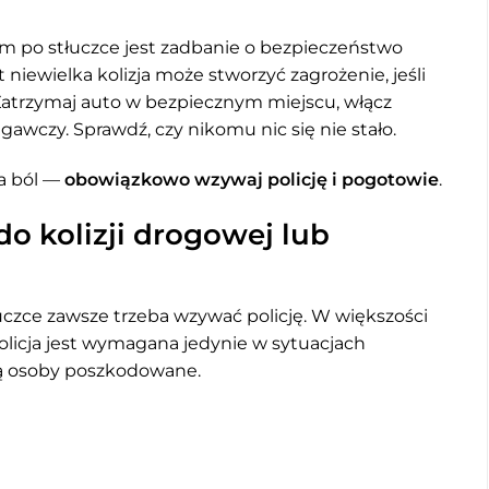
em po stłuczce jest zadbanie o bezpieczeństwo
iewielka kolizja może stworzyć zagrożenie, jeśli
Zatrzymaj auto w bezpiecznym miejscu, włącz
egawczy. Sprawdź, czy nikomu nic się nie stało.
za ból —
obowiązkowo wzywaj policję i pogotowie
.
do kolizji drogowej lub
łuczce zawsze trzeba wzywać policję. W większości
olicja jest wymagana jedynie w sytuacjach
są osoby poszkodowane.