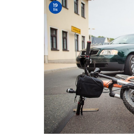
19
lis