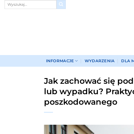
Przewiń
do
zawartości
INFORMACJE
WYDARZENIA
DLA 
Jak zachować się podc
lub wypadku? Praktyc
poszkodowanego