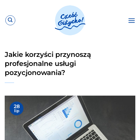
Przewiń
do
zawartości
Jakie korzyści przynoszą
profesjonalne usługi
pozycjonowania?
28
lip