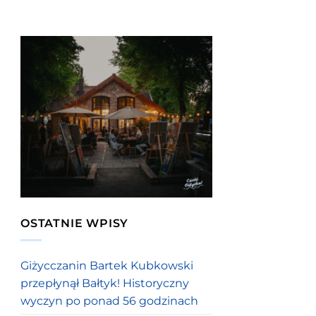
OSTATNIE WPISY
Giżycczanin Bartek Kubkowski
przepłynął Bałtyk! Historyczny
wyczyn po ponad 56 godzinach