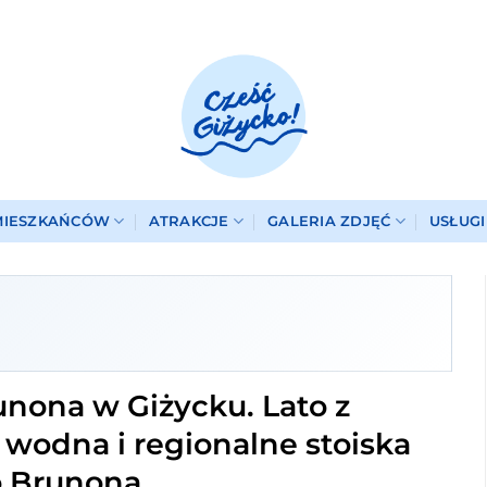
MIESZKAŃCÓW
ATRAKCJE
GALERIA ZDJĘĆ
USŁUG
nona w Giżycku. Lato z
 wodna i regionalne stoiska
o Brunona