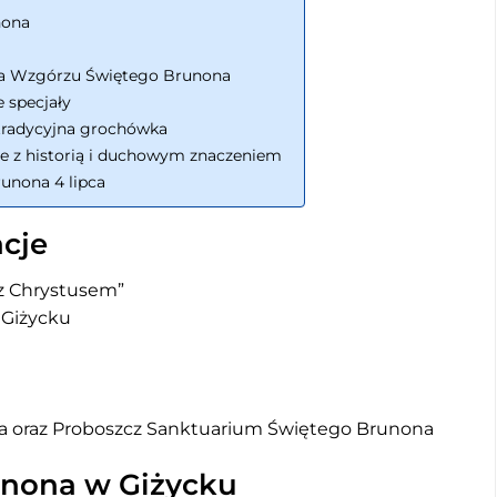
nona
 na Wzgórzu Świętego Brunona
e specjały
 tradycyjna grochówka
e z historią i duchowym znaczeniem
unona 4 lipca
cje
z Chrystusem”
Giżycku
ka oraz Proboszcz Sanktuarium Świętego Brunona
unona w Giżycku