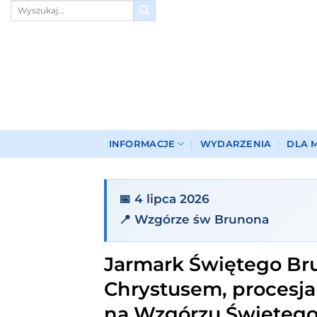
Przewiń
do
zawartości
INFORMACJE
WYDARZENIA
DLA 
📅 4 lipca 2026
📍 Wzgórze św Brunona
Jarmark Świętego Bru
Chrystusem, procesja
na Wzgórzu Święteg