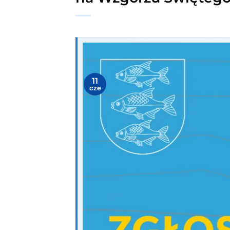
11
cze