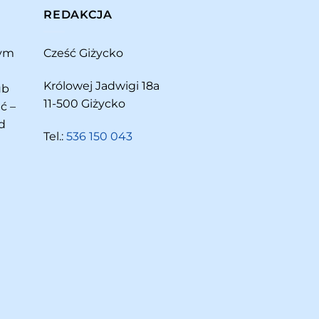
REDAKCJA
rym
Cześć Giżycko
Królowej Jadwigi 18a
ub
11-500 Giżycko
ć –
d
Tel.:
536 150 043