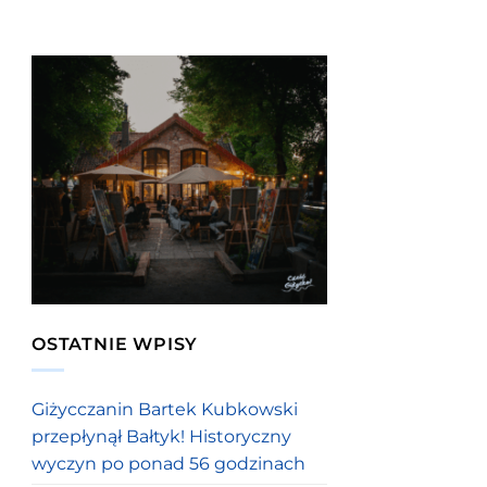
OSTATNIE WPISY
Giżycczanin Bartek Kubkowski
przepłynął Bałtyk! Historyczny
wyczyn po ponad 56 godzinach