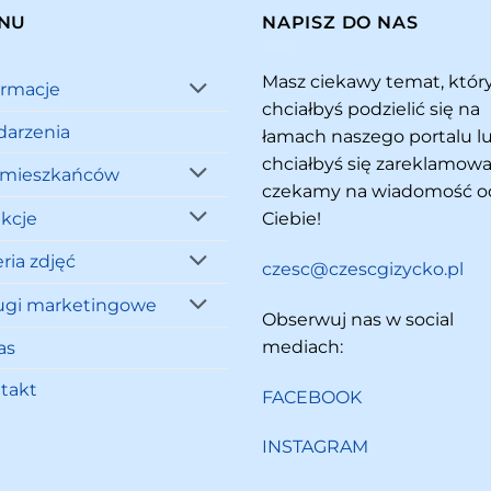
NU
NAPISZ DO NAS
Masz ciekawy temat, któ
ormacje
chciałbyś podzielić się na
arzenia
łamach naszego portalu l
chciałbyś się zareklamowa
 mieszkańców
czekamy na wiadomość o
akcje
Ciebie!
ria zdjęć
czesc@czescgizycko.pl
ugi marketingowe
Obserwuj nas w social
mediach:
as
takt
FACEBOOK
INSTAGRAM