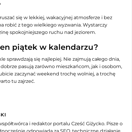
?
ruszać się w lekkiej, wakacyjnej atmosferze i bez
ba robić z tego wielkiego wyzwania. Wystarczy
dzinę spokojniejszego ruchu nad jeziorem.
ten piątek w kalendarzu?
e sprawdzają się najlepiej. Nie zajmują całego dnia,
 dobrze pasują zarówno mieszkańcom, jak i osobom,
 lubicie zaczynać weekend trochę wolniej, a trochę
arto tu zajrzeć.
KI
współtwórca i redaktor portalu Cześć Giżycko. Pisze o
jednocześnie odpowiada za SEO, techniczne działanie