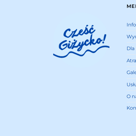
ME
Inf
Wyd
Dla
Atr
Gale
Usł
O n
Kon