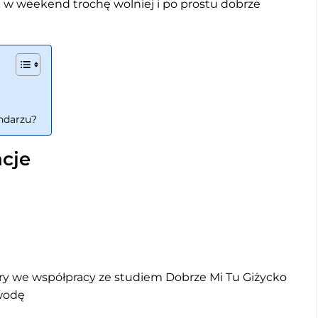
ść w weekend trochę wolniej i po prostu dobrze
ndarzu?
cje
ry we współpracy ze studiem Dobrze Mi Tu Giżycko
wodę