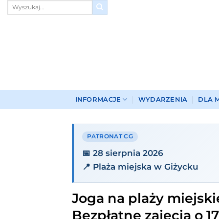
Przewiń
do
zawartości
INFORMACJE
WYDARZENIA
DLA 
PATRONAT CG
📅 28 sierpnia 2026
📍 Plaża miejska w Giżycku
Joga na plaży miejski
Bezpłatne zajęcia o 1