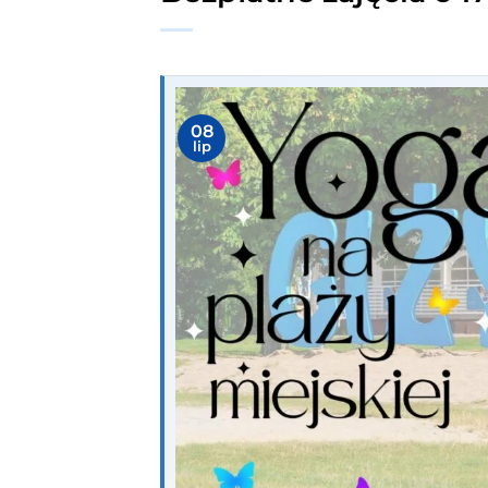
08
lip