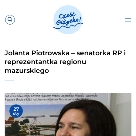
Przewiń
do
zawartości
Jolanta Piotrowska – senatorka RP i
reprezentantka regionu
mazurskiego
27
sty