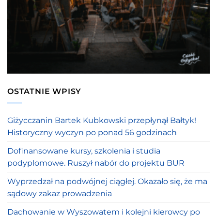
OSTATNIE WPISY
Giżycczanin Bartek Kubkowski przepłynął Bałtyk!
Historyczny wyczyn po ponad 56 godzinach
Dofinansowane kursy, szkolenia i studia
podyplomowe. Ruszył nabór do projektu BUR
Wyprzedzał na podwójnej ciągłej. Okazało się, że ma
sądowy zakaz prowadzenia
Dachowanie w Wyszowatem i kolejni kierowcy po