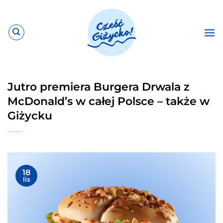
Przewiń
do
zawartości
Jutro premiera Burgera Drwala z
McDonald’s w całej Polsce – także w
Giżycku
18
lis