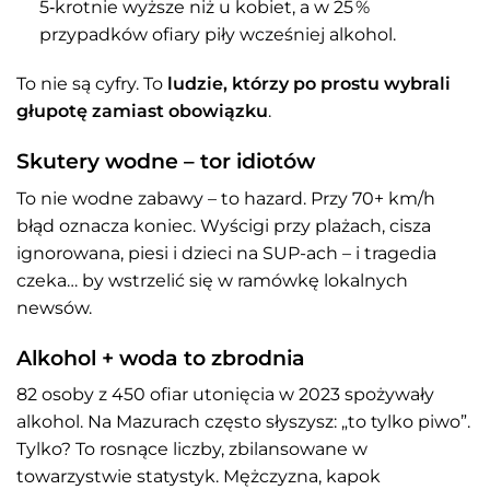
5‑krotnie wyższe niż u kobiet, a w 25 %
przypadków ofiary piły wcześniej alkohol.
To nie są cyfry. To
ludzie, którzy po prostu wybrali
głupotę zamiast obowiązku
.
Skutery wodne – tor idiotów
To nie wodne zabawy – to hazard. Przy 70+ km/h
błąd oznacza koniec. Wyścigi przy plażach, cisza
ignorowana, piesi i dzieci na SUP-ach – i tragedia
czeka… by wstrzelić się w ramówkę lokalnych
newsów.
Alkohol + woda to
zbrodnia
82 osoby z 450 ofiar utonięcia w 2023 spożywały
alkohol
.
Na Mazurach często słyszysz: „to tylko piwo”.
Tylko? To rosnące liczby, zbilansowane w
towarzystwie statystyk. Mężczyzna, kapok