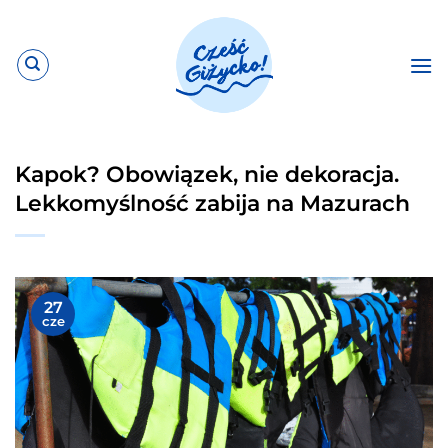
Przewiń
do
zawartości
Kapok? Obowiązek, nie dekoracja.
Lekkomyślność zabija na Mazurach
27
cze