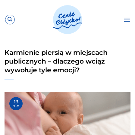
Przewiń
do
zawartości
Karmienie piersią w miejscach
publicznych – dlaczego wciąż
wywołuje tyle emocji?
13
sie