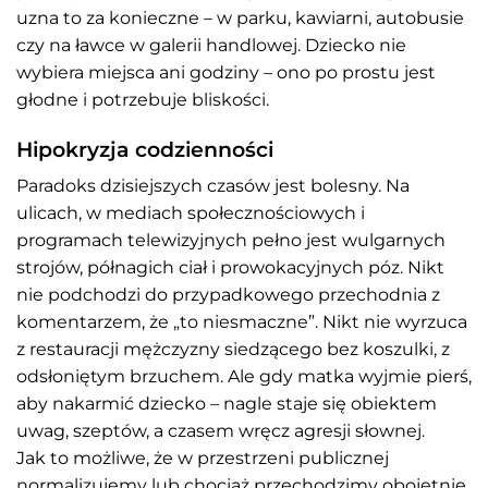
uzna to za konieczne – w parku, kawiarni, autobusie
czy na ławce w galerii handlowej. Dziecko nie
wybiera miejsca ani godziny – ono po prostu jest
głodne i potrzebuje bliskości.
Hipokryzja codzienności
Paradoks dzisiejszych czasów jest bolesny. Na
ulicach, w mediach społecznościowych i
programach telewizyjnych pełno jest wulgarnych
strojów, półnagich ciał i prowokacyjnych póz. Nikt
nie podchodzi do przypadkowego przechodnia z
komentarzem, że „to niesmaczne”. Nikt nie wyrzuca
z restauracji mężczyzny siedzącego bez koszulki, z
odsłoniętym brzuchem. Ale gdy matka wyjmie pierś,
aby nakarmić dziecko – nagle staje się obiektem
uwag, szeptów, a czasem wręcz agresji słownej.
Jak to możliwe, że w przestrzeni publicznej
normalizujemy lub chociaż przechodzimy obojętnie