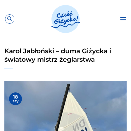
Przewiń
do
zawartości
Karol Jabłoński – duma Giżycka i
światowy mistrz żeglarstwa
18
sty