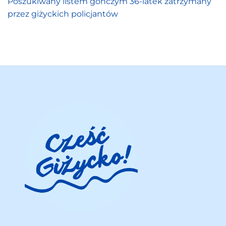
Poszukiwany listem gończym 36-latek zatrzymany
przez giżyckich policjantów