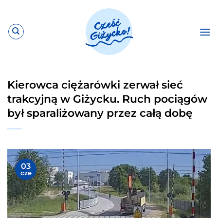
Przewiń
do
zawartości
Kierowca ciężarówki zerwał sieć
trakcyjną w Giżycku. Ruch pociągów
był sparaliżowany przez całą dobę
03
cze