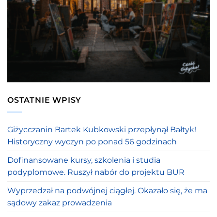
OSTATNIE WPISY
Giżycczanin Bartek Kubkowski przepłynął Bałtyk!
Historyczny wyczyn po ponad 56 godzinach
Dofinansowane kursy, szkolenia i studia
podyplomowe. Ruszył nabór do projektu BUR
Wyprzedzał na podwójnej ciągłej. Okazało się, że ma
sądowy zakaz prowadzenia