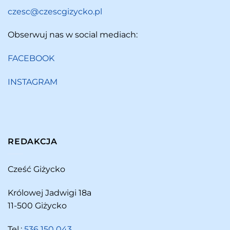
czesc@czescgizycko.pl
Obserwuj nas w social mediach:
FACEBOOK
INSTAGRAM
REDAKCJA
Cześć Giżycko
Królowej Jadwigi 18a
11-500 Giżycko
Tel.:
536 150 043