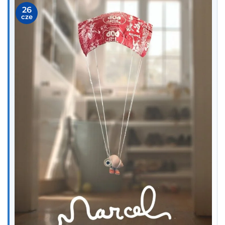
26
cze