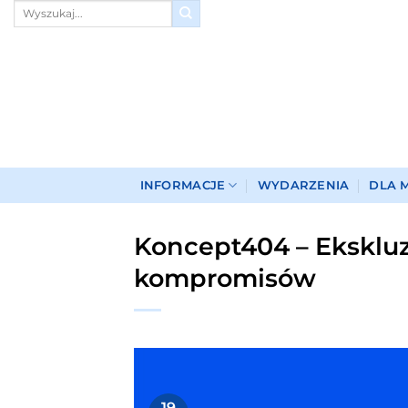
Przewiń
do
zawartości
INFORMACJE
WYDARZENIA
DLA 
Koncept404 – Eksklu
kompromisów
19