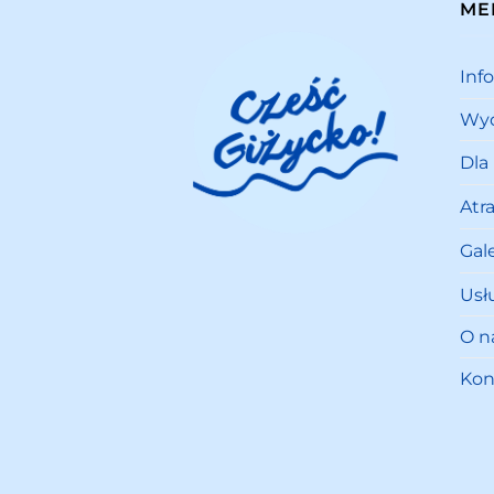
ME
Inf
Wyd
Dla
Atr
Gale
Usł
O n
Kon