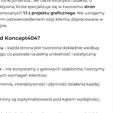
 funkcjonalność, ale także estetyka i dbałość o
ktywna, która specjalizuje się w tworzeniu
stron
zorowanych
1:1 z projektu graficznego
. Nie uznajemy
ym odzwierciedleniem wizji klienta, dopracowane w
jne.
 od Koncept404?
tu
– każda strona jest tworzona dokładnie według
o, co pozwala na pełną unikalność i estetyczną
h
– nie korzystamy z gotowych szablonów, tworzymy
nych wymagań klientów.
omię, interaktywność i płynność działania każdej
strony są zoptymalizowane pod kątem wydajności,