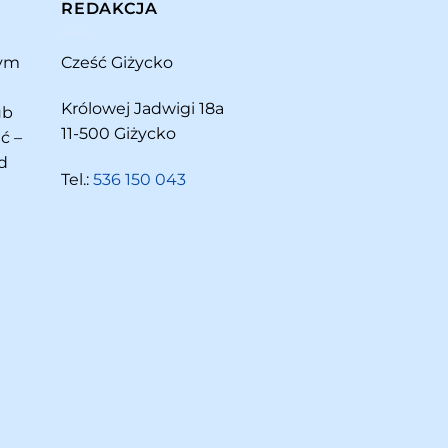
REDAKCJA
rym
Cześć Giżycko
Królowej Jadwigi 18a
ub
11-500 Giżycko
ć –
d
Tel.:
536 150 043