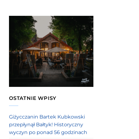
OSTATNIE WPISY
Giżycczanin Bartek Kubkowski
przepłynął Bałtyk! Historyczny
wyczyn po ponad 56 godzinach