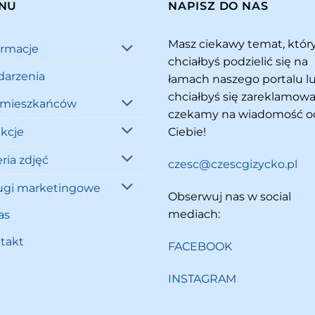
NU
NAPISZ DO NAS
Masz ciekawy temat, któ
ormacje
chciałbyś podzielić się na
arzenia
łamach naszego portalu l
chciałbyś się zareklamowa
 mieszkańców
czekamy na wiadomość o
akcje
Ciebie!
ria zdjęć
czesc@czescgizycko.pl
ugi marketingowe
Obserwuj nas w social
mediach:
as
takt
FACEBOOK
INSTAGRAM