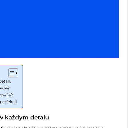
detalu
t404?
pt404?
perfekcji
 w każdym detalu