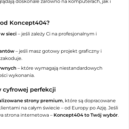
lądają doskonale zarówno na komputerach, jak i
 od Koncept404?
 w sieci
– jeśli zależy Ci na profesjonalnym i
tantów
– jeśli masz gotowy projekt graficzny i
 zakoduje.
zywnych
– które wymagają niestandardowych
kości wykonania.
 cyfrowej perfekcji
nalizowane strony premium
, które są dopracowane
ientami na całym świecie – od Europy po Azję. Jeśli
wa strona internetowa –
Koncept404 to Twój wybór
.