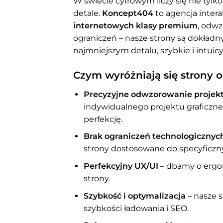
W świecie cyfrowym liczy się nie tylko
detale.
Koncept404
to agencja intera
internetowych klasy premium
, odw
ograniczeń – nasze strony są dokładn
najmniejszym detalu, szybkie i intuicy
Czym wyróżniają się strony
Precyzyjne odwzorowanie projek
indywidualnego projektu graficzneg
perfekcję.
Brak ograniczeń technologicznyc
strony dostosowane do specyficz
Perfekcyjny UX/UI
– dbamy o ergon
strony.
Szybkość i optymalizacja
– nasze 
szybkości ładowania i SEO.