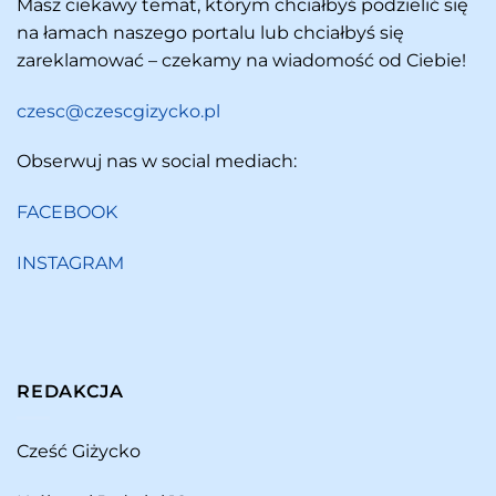
Masz ciekawy temat, którym chciałbyś podzielić się
na łamach naszego portalu lub chciałbyś się
zareklamować – czekamy na wiadomość od Ciebie!
czesc@czescgizycko.pl
Obserwuj nas w social mediach:
FACEBOOK
INSTAGRAM
REDAKCJA
Cześć Giżycko