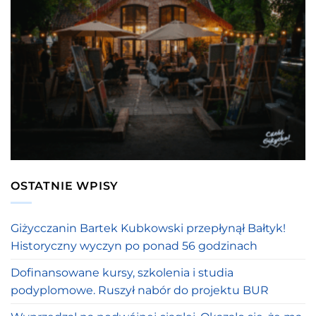
OSTATNIE WPISY
Giżycczanin Bartek Kubkowski przepłynął Bałtyk!
Historyczny wyczyn po ponad 56 godzinach
Dofinansowane kursy, szkolenia i studia
podyplomowe. Ruszył nabór do projektu BUR