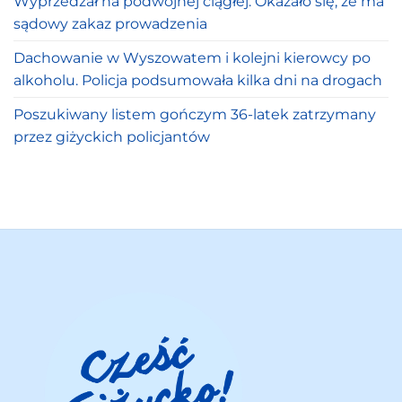
Wyprzedzał na podwójnej ciągłej. Okazało się, że ma
sądowy zakaz prowadzenia
Dachowanie w Wyszowatem i kolejni kierowcy po
alkoholu. Policja podsumowała kilka dni na drogach
Poszukiwany listem gończym 36-latek zatrzymany
przez giżyckich policjantów