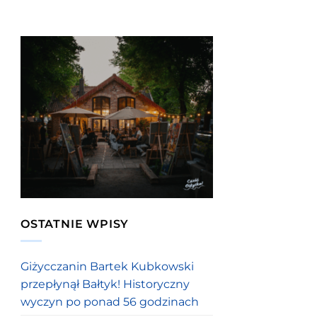
OSTATNIE WPISY
Giżycczanin Bartek Kubkowski
przepłynął Bałtyk! Historyczny
wyczyn po ponad 56 godzinach