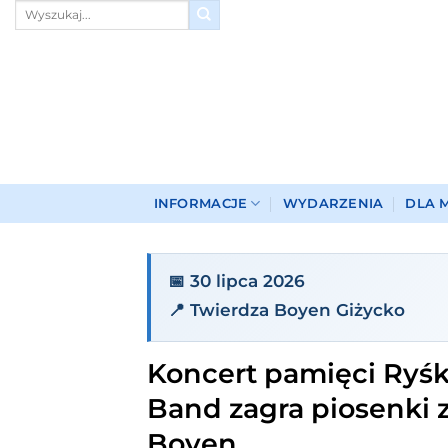
Przewiń
do
zawartości
INFORMACJE
WYDARZENIA
DLA 
📅 30 lipca 2026
📍 Twierdza Boyen Giżycko
Koncert pamięci Ryśka
Band zagra piosenki
Boyen