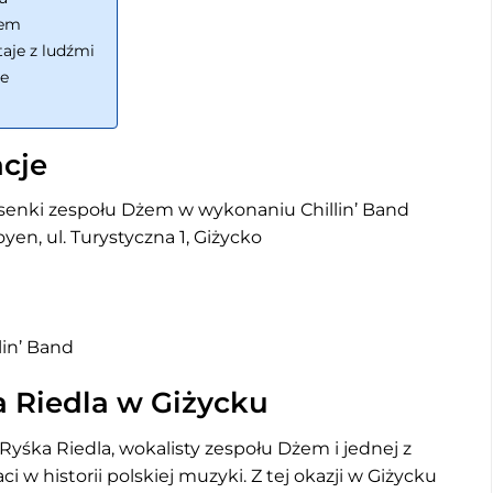
żem
taje z ludźmi
e
cje
osenki zespołu Dżem w wykonaniu Chillin’ Band
en, ul. Turystyczna 1, Giżycko
lin’ Band
a Riedla w Giżycku
 Ryśka Riedla, wokalisty zespołu Dżem i jednej z
i w historii polskiej muzyki. Z tej okazji w Giżycku