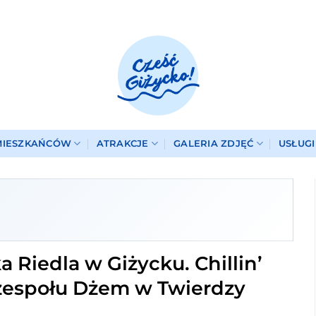
MIESZKAŃCÓW
ATRAKCJE
GALERIA ZDJĘĆ
USŁUG
 Riedla w Giżycku. Chillin’
 zespołu Dżem w Twierdzy