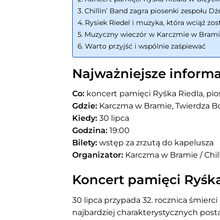
Chillin’ Band zagra piosenki zespołu D
Rysiek Riedel i muzyka, która wciąż zos
Muzyczny wieczór w Karczmie w Brami
Warto przyjść i wspólnie zaśpiewać
Najważniejsze informa
Co:
koncert pamięci Ryśka Riedla, pi
Gdzie:
Karczma w Bramie, Twierdza Boy
Kiedy:
30 lipca
Godzina:
19:00
Bilety:
wstęp za zrzutą do kapelusza
Organizator:
Karczma w Bramie / Chil
Koncert pamięci Ryśk
30 lipca przypada 32. rocznica śmierci
najbardziej charakterystycznych postac