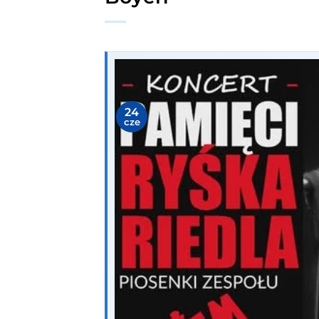
24
cze