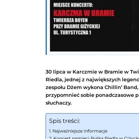
30 lipca w Karczmie w Bramie w Twi
Riedla, jednej z największych legend
zespołu Dżem wykona Chillin’ Band,
przypomnieć sobie ponadczasowe pio
słuchaczy.
Spis treści:
Najważniejsze informacje
Koncert pamięci Ryśka Riedla w Giżyck