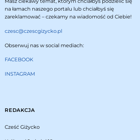
Masz ciekawy temat, którym chciałbyś podzielić się
na łamach naszego portalu lub chciałbyś się
zareklamować – czekamy na wiadomość od Ciebie!
czesc@czescgizycko.pl
Obserwuj nas w social mediach:
FACEBOOK
INSTAGRAM
REDAKCJA
Cześć Giżycko