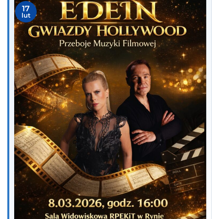
17
lut