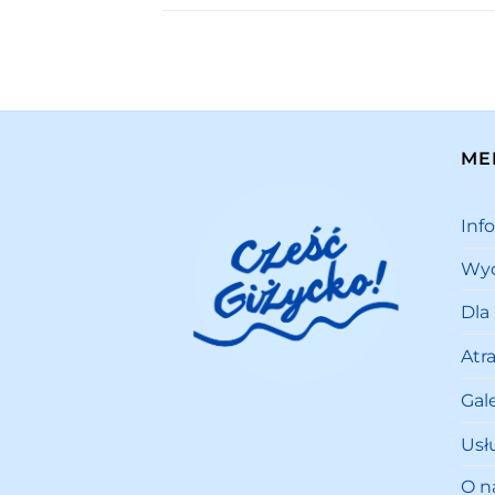
ME
Inf
Wyd
Dla
Atr
Gale
Usł
O n