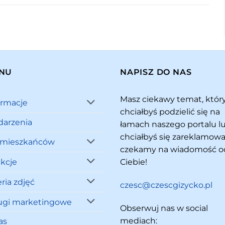
NU
NAPISZ DO NAS
Masz ciekawy temat, któ
ormacje
chciałbyś podzielić się na
arzenia
łamach naszego portalu l
chciałbyś się zareklamowa
 mieszkańców
czekamy na wiadomość o
akcje
Ciebie!
ria zdjęć
czesc@czescgizycko.pl
ugi marketingowe
Obserwuj nas w social
mediach:
as