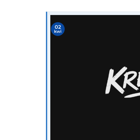
02
kwi