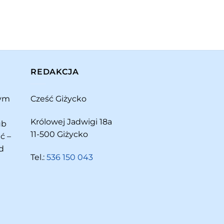
REDAKCJA
rym
Cześć Giżycko
Królowej Jadwigi 18a
ub
11-500 Giżycko
ć –
d
Tel.:
536 150 043