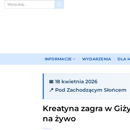
Przewiń
do
zawartości
INFORMACJE
WYDARZENIA
DLA 
📅 18 kwietnia 2026
📍 Pod Zachodzącym Słońcem
Kreatyna zagra w Giż
na żywo