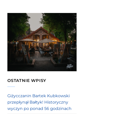
OSTATNIE WPISY
Giżycczanin Bartek Kubkowski
przepłynął Bałtyk! Historyczny
wyczyn po ponad 56 godzinach