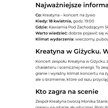
Najważniejsze informa
Co:
Kreatyna – koncert na żywo
Kiedy: 18 kwietnia,
godz. 19:00
Gdzie:
Kawiarnia Pod Zachodzącym Sł
Warto wiedzieć:
dobrze pojawić się wc
Klimat wydarzenia:
wieczorny, pubo
Kreatyna w Giżycku. 
Koncert zespołu Kreatyna w Giżycku 
charakteru i scenicznej energii. To z
granie i wyraźny klimat koncertu na 
ale o brzmienie, które od razu przyc
Kto zagra na scenie
Zespół Kreatyna tworzą Monika Stanki
grający na gitarze akustycznej, Piotr