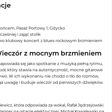
cje
ońcem, Pasaż Portowy 1, Giżycko
ześniej i zająć stolik
wo klubowy koncert z blues rockowym brzmieniem
Wieczór z mocnym brzmieniem
zapowiada się jako spotkanie z muzyką pełną rytmu,
espół, który stawia na autentyczność, mocne gitarowe
żywo. W ich wykonaniu nie chodzi o tło do rozmów,
iąga uwagę i buduje wieczór od pierwszych dźwięków.
ewicz, która odpowiada za wokal, Rafał Jędrzejowski
 Wagner na gitarze elektrycznej, Michał Kowalewski na