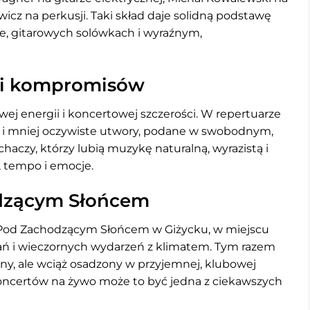
icz na perkusji. Taki skład daje solidną podstawę
, gitarowych solówkach i wyraźnym,
w i kompromisów
wej energii i koncertowej szczerości. W repertuarze
ak i mniej oczywiste utwory, podane w swobodnym,
haczy, którzy lubią muzykę naturalną, wyrazistą i
r, tempo i emocje.
dzącym Słońcem
 Pod Zachodzącym Słońcem w Giżycku, w miejscu
ń i wieczornych wydarzeń z klimatem. Tym razem
zny, ale wciąż osadzony w przyjemnej, klubowej
koncertów na żywo może to być jedna z ciekawszych