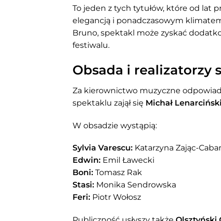
To jeden z tych tytułów, które od lat
elegancją i ponadczasowym klimatem.
Bruno, spektakl może zyskać dodatk
festiwalu.
Obsada i realizatorzy 
Za kierownictwo muzyczne odpowia
spektaklu zajął się
Michał Lenarcińsk
W obsadzie wystąpią:
Sylvia Varescu:
Katarzyna Zając-Caba
Edwin:
Emil Ławecki
Boni:
Tomasz Rak
Stasi:
Monika Sendrowska
Feri:
Piotr Wołosz
Publiczność usłyszy także
Olsztyński