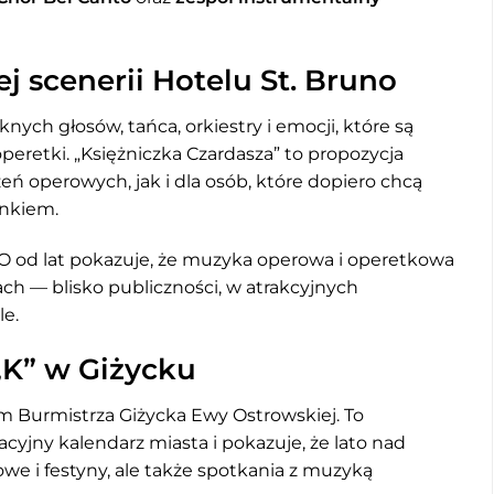
 scenerii Hotelu St. Bruno
nych głosów, tańca, orkiestry i emocji, które są
retki. „Księżniczka Czardasza” to propozycja
ń operowych, jak i dla osób, które dopiero chcą
unkiem.
 od lat pokazuje, że muzyka operowa i operetkowa
ch — blisko publiczności, w atrakcyjnych
le.
 „K” w Giżycku
m Burmistrza Giżycka Ewy Ostrowskiej. To
cyjny kalendarz miasta i pokazuje, że lato nad
owe i festyny, ale także spotkania z muzyką