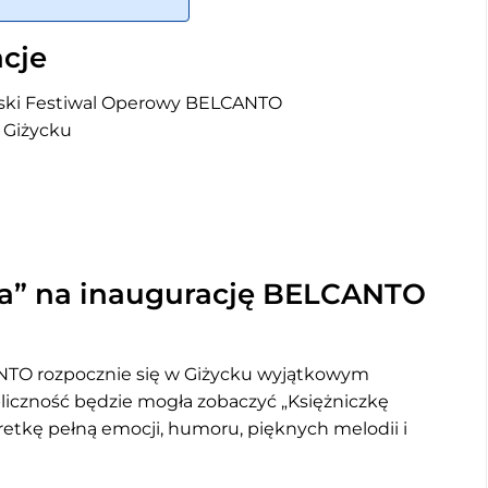
cje
urski Festiwal Operowy BELCANTO
 Giżycku
za” na inaugurację BELCANTO
NTO rozpocznie się w Giżycku wyjątkowym
liczność będzie mogła zobaczyć „Księżniczkę
retkę pełną emocji, humoru, pięknych melodii i