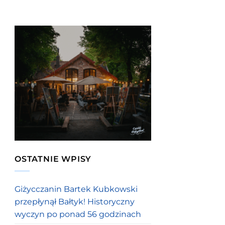
OSTATNIE WPISY
Giżycczanin Bartek Kubkowski
przepłynął Bałtyk! Historyczny
wyczyn po ponad 56 godzinach