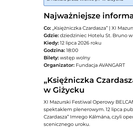
Najważniejsze informa
Co:
„Księżniczka Czardasza” | XI Maz
Gdzie:
dziedziniec Hotelu St. Bruno w
Kiedy:
12 lipca 2026 roku
Godzina:
18:00
Bilety:
wstęp wolny
Organizator:
Fundacja AVANGART
„Księżniczka Czardas
w Giżycku
XI Mazurski Festiwal Operowy BELCA
spektaklem plenerowym. 12 lipca pub
Czardasza” Imrego Kálmána, czyli ope
scenicznego uroku.