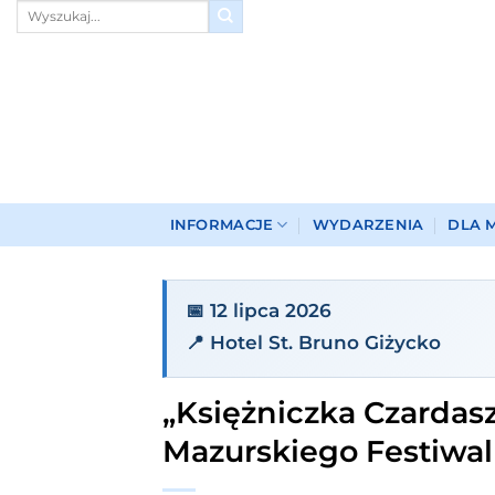
Przewiń
do
zawartości
INFORMACJE
WYDARZENIA
DLA 
📅 12 lipca 2026
📍 Hotel St. Bruno Giżycko
„Księżniczka Czardasz
Mazurskiego Festiw