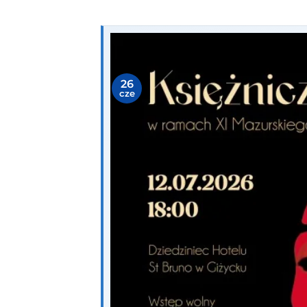
26
cze