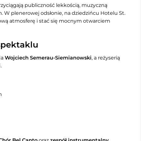
 przyciągają publiczność lekkością, muzyczną
 W plenerowej odsłonie, na dziedzińcu Hotelu St.
ową atmosferę i stać się mocnym otwarciem
spektaklu
da
Wojciech Semerau-Siemianowski
, a reżyserią
i
.
n
 Chór Bel Canto
oraz
zespół instrumentalny