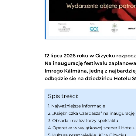
12 lipca 2026 roku w Giżycku rozpo
Na inaugurację festiwalu zaplanowa
Imrego Kálmána, jedną z najbardzie
odbędzie się na dziedzińcu Hotelu S
Spis treści:
Najważniejsze informacje
„Księżniczka Czardasza” na inaugurac
Obsada i realizatorzy spektaklu
Operetka w wyjątkowej scenerii Hotelu
Kultura przez wielkie „K” w Giżycku