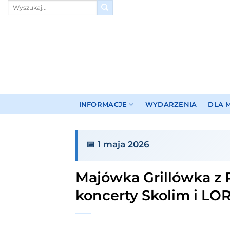
Przewiń
do
zawartości
INFORMACJE
WYDARZENIA
DLA 
📅 1 maja 2026
Majówka Grillówka z 
koncerty Skolim i LO