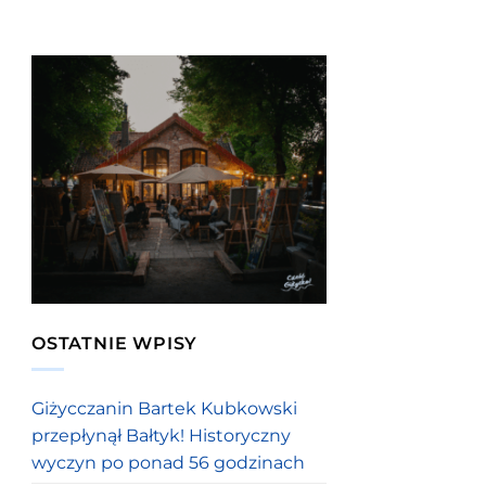
OSTATNIE WPISY
Giżycczanin Bartek Kubkowski
przepłynął Bałtyk! Historyczny
wyczyn po ponad 56 godzinach