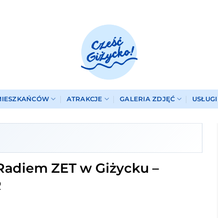
MIESZKAŃCÓW
ATRAKCJE
GALERIA ZDJĘĆ
USŁUG
Radiem ZET w Giżycku –
R