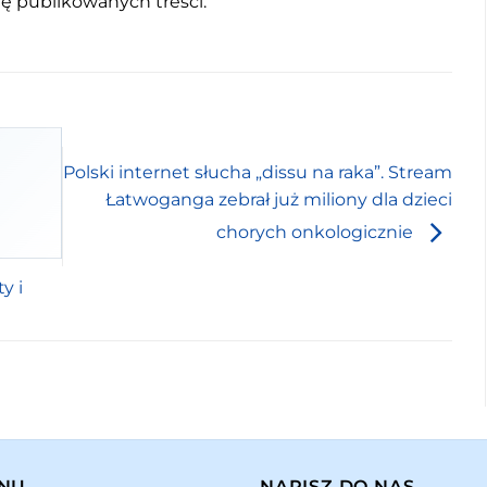
mę publikowanych treści.
Polski internet słucha „dissu na raka”. Stream
Łatwoganga zebrał już miliony dla dzieci
chorych onkologicznie
y i
NU
NAPISZ DO NAS