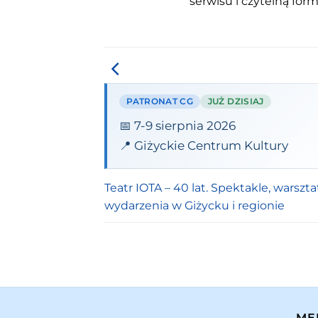
serwisu i czytelną for
PATRONAT CG
JUŻ DZISIAJ
📅 7-9 sierpnia 2026
📍 Giżyckie Centrum Kultury
Teatr IOTA – 40 lat. Spektakle, warsztat
wydarzenia w Giżycku i regionie
ME