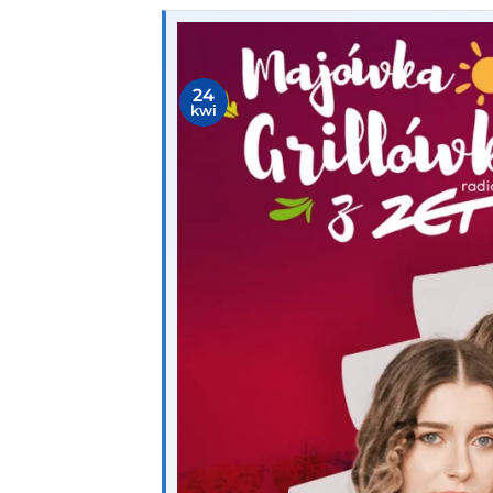
24
kwi