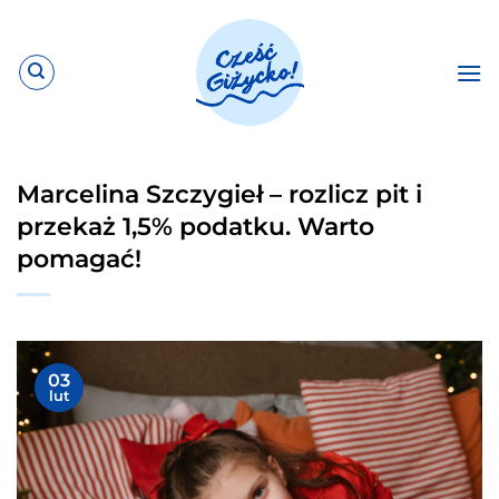
Przewiń
do
zawartości
Marcelina Szczygieł – rozlicz pit i
przekaż 1,5% podatku. Warto
pomagać!
03
lut