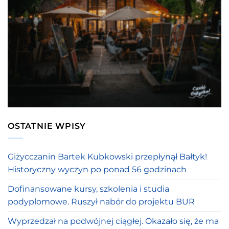
OSTATNIE WPISY
Giżycczanin Bartek Kubkowski przepłynął Bałtyk!
Historyczny wyczyn po ponad 56 godzinach
Dofinansowane kursy, szkolenia i studia
podyplomowe. Ruszył nabór do projektu BUR
Wyprzedzał na podwójnej ciągłej. Okazało się, że ma