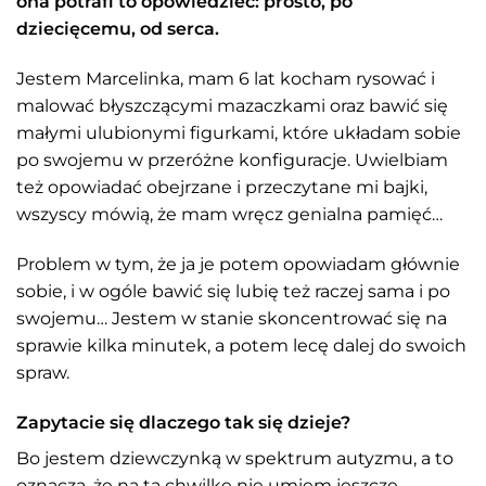
ona potrafi to opowiedzieć: prosto, po
dziecięcemu, od serca.
Jestem Marcelinka, mam 6 lat kocham rysować i
malować błyszczącymi mazaczkami oraz bawić się
małymi ulubionymi figurkami, które układam sobie
po swojemu w przeróżne konfiguracje. Uwielbiam
też opowiadać obejrzane i przeczytane mi bajki,
wszyscy mówią, że mam wręcz genialna pamięć…
Problem w tym, że ja je potem opowiadam głównie
sobie, i w ogóle bawić się lubię też raczej sama i po
swojemu… Jestem w stanie skoncentrować się na
sprawie kilka minutek, a potem lecę dalej do swoich
spraw.
Zapytacie się dlaczego tak się dzieje?
Bo jestem dziewczynką w spektrum autyzmu, a to
oznacza, że na tą chwilkę nie umiem jeszcze