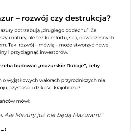
ur – rozwój czy destrukcja?
Mazury potrzebują „drugiego oddechu”. Że
iszy i natury, ale też komfortu, spa, nowoczesnych
rem. Taki rozwój – mówią – może stworzyć nowe
ny i przyciągnąć inwestorów.
rzeba budować „mazurskie Dubaje”, żeby
 o wyjątkowych walorach przyrodniczych nie
ju, czystości i dzikości krajobrazu?
kańców mówi:
bi. Ale Mazury już nie będą Mazurami.”