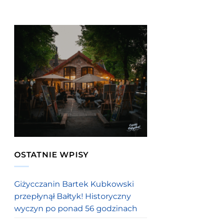
OSTATNIE WPISY
Giżycczanin Bartek Kubkowski
przepłynął Bałtyk! Historyczny
wyczyn po ponad 56 godzinach