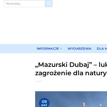
Przewiń
do
zawartości
INFORMACJE
WYDARZENIA
DLA 
„Mazurski Dubaj” – lu
zagrożenie dla natur
09
paź