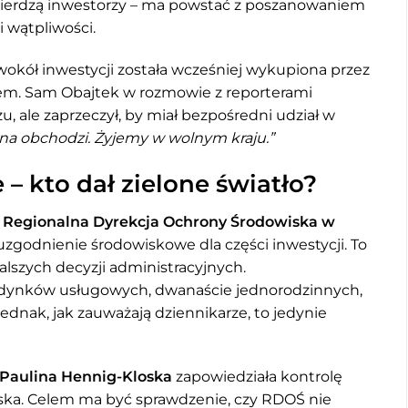
twierdzą inwestorzy – ma powstać z poszanowaniem
i wątpliwości.
okół inwestycji została wcześniej wykupiona przez
em. Sam Obajtek w rozmowie z reporterami
żu, ale zaprzeczył, by miał bezpośredni udział w
ana obchodzi. Żyjemy w wolnym kraju.”
– kto dał zielone światło?
u
Regionalna Dyrekcja Ochrony Środowiska w
godnienie środowiskowe dla części inwestycji. To
lszych decyzji administracyjnych.
dynków usługowych, dwanaście jednorodzinnych,
 jednak, jak zauważają dziennikarze, to jedynie
 Paulina Hennig-Kloska
zapowiedziała kontrolę
ska. Celem ma być sprawdzenie, czy RDOŚ nie