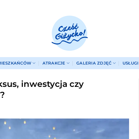
MIESZKAŃCÓW
ATRAKCJE
GALERIA ZDJĘĆ
USŁUG
ksus, inwestycja czy
y?