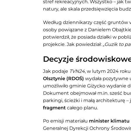
stref rekreacyjnych. Wszystko – jak 
natury, ale skala przedsięwzięcia budz
Według dziennikarzy część gruntów w
osoby powiązane z Danielem Obajtki
potwierdził, że posiada działki w pobli
projekcie. Jak powiedział:
„Guzik to p
Decyzje środowiskowe 
Jak podaje
TVN24
, w lutym 2024 rok
Olsztynie (RDOŚ)
wydała pozytywne uz
umożliwiło gminie Giżycko wydanie da
Dokument obejmował m.in. sześć bu
parkingi, ścieżki i małą architekturę –
fragment
całego planu.
Po emisji materiału
minister klimatu
Generalnej Dyrekcji Ochrony Środowi