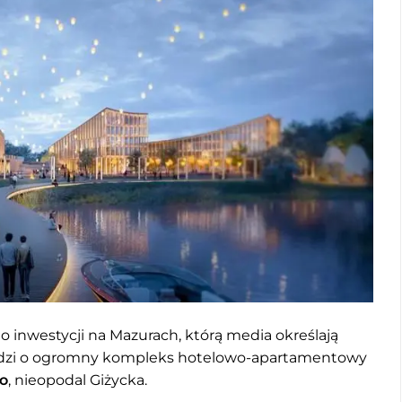
 o inwestycji na Mazurach, którą media określają
odzi o ogromny kompleks hotelowo-apartamentowy
no
, nieopodal Giżycka.