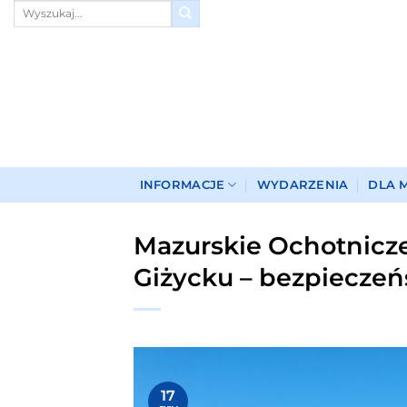
Przewiń
do
zawartości
INFORMACJE
WYDARZENIA
DLA 
Mazurskie Ochotnicz
Giżycku – bezpiecze
17