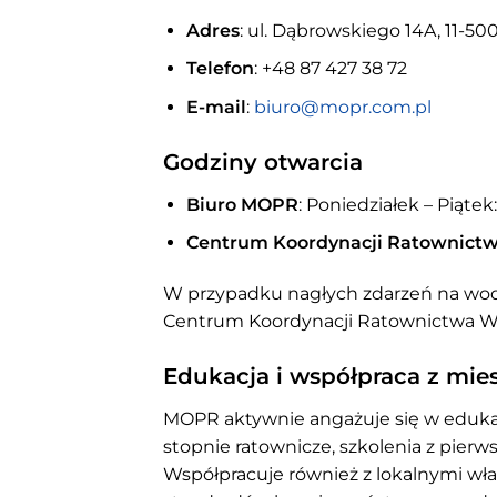
Adres
: ul. Dąbrowskiego 14A, 11-50
Telefon
: +48 87 427 38 72
E-mail
:
biuro@mopr.com.pl
Godziny otwarcia
Biuro MOPR
: Poniedziałek – Piątek:
Centrum Koordynacji Ratownict
W przypadku nagłych zdarzeń na wodz
Centrum Koordynacji Ratownictwa
Edukacja i współpraca z mi
MOPR aktywnie angażuje się w eduka
stopnie ratownicze, szkolenia z pierw
Współpracuje również z lokalnymi wł