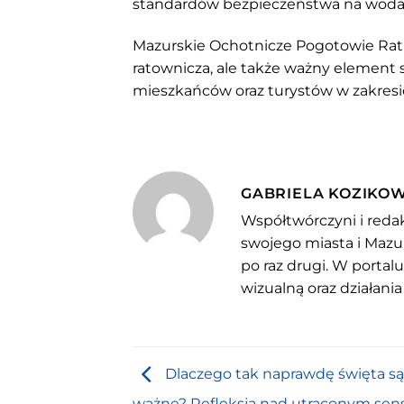
standardów bezpieczeństwa na woda
Mazurskie Ochotnicze Pogotowie Rat
ratownicza, ale także ważny element 
mieszkańców oraz turystów w zakres
GABRIELA KOZIKO
Współtwórczyni i redak
swojego miasta i Mazu
po raz drugi. W portal
wizualną oraz działania
Dlaczego tak naprawdę święta są
ważne? Refleksja nad utraconym se