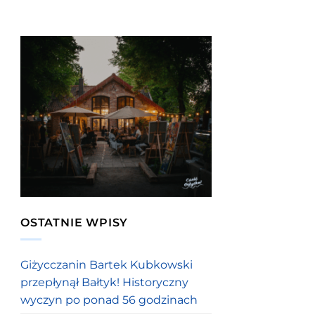
OSTATNIE WPISY
Giżycczanin Bartek Kubkowski
przepłynął Bałtyk! Historyczny
wyczyn po ponad 56 godzinach