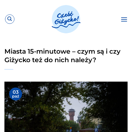
Przewiń
do
zawartości
Miasta 15-minutowe – czym są i czy
Giżycko też do nich należy?
03
paź