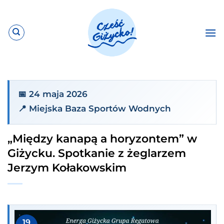
Przewiń
do
zawartości
📅 24 maja 2026
📍 Miejska Baza Sportów Wodnych
„Między kanapą a horyzontem” w
Giżycku. Spotkanie z żeglarzem
Jerzym Kołakowskim
19