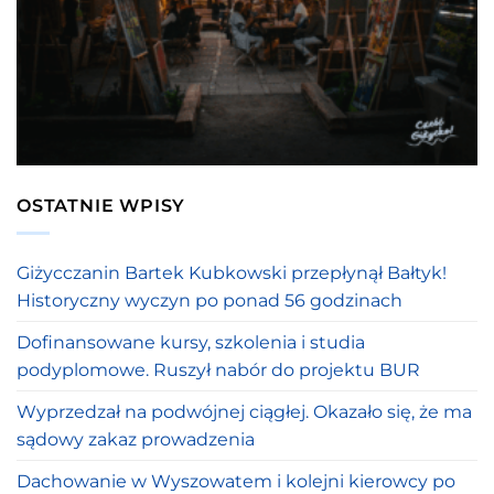
OSTATNIE WPISY
Giżycczanin Bartek Kubkowski przepłynął Bałtyk!
Historyczny wyczyn po ponad 56 godzinach
Dofinansowane kursy, szkolenia i studia
podyplomowe. Ruszył nabór do projektu BUR
Wyprzedzał na podwójnej ciągłej. Okazało się, że ma
sądowy zakaz prowadzenia
Dachowanie w Wyszowatem i kolejni kierowcy po