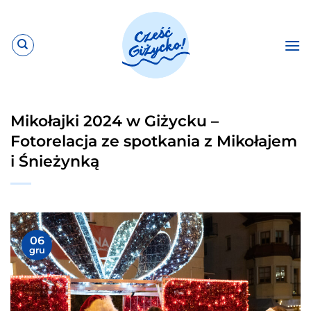
Przewiń
do
zawartości
Mikołajki 2024 w Giżycku –
Fotorelacja ze spotkania z Mikołajem
i Śnieżynką
06
gru