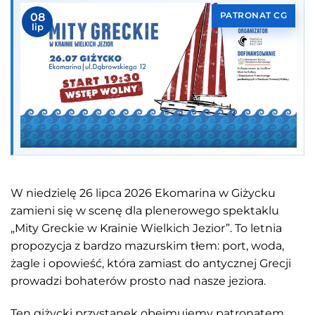
08
PATRONAT CG
lip
W niedzielę 26 lipca 2026 Ekomarina w Giżycku
zamieni się w scenę dla plenerowego spektaklu
„Mity Greckie w Krainie Wielkich Jezior”. To letnia
propozycja z bardzo mazurskim tłem: port, woda,
żagle i opowieść, która zamiast do antycznej Grecji
prowadzi bohaterów prosto nad nasze jeziora.
Ten giżycki przystanek obejmujemy patronatem