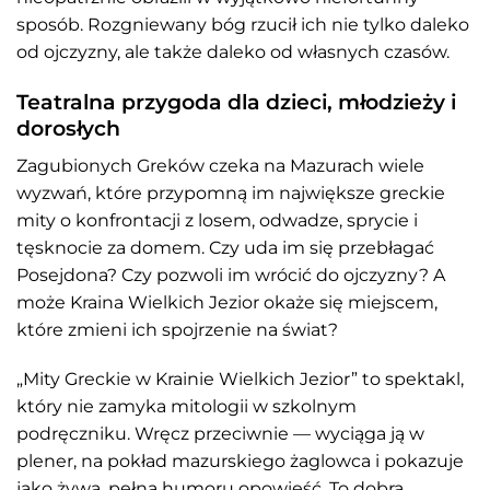
sposób. Rozgniewany bóg rzucił ich nie tylko daleko
od ojczyzny, ale także daleko od własnych czasów.
Teatralna przygoda dla dzieci, młodzieży i
dorosłych
Zagubionych Greków czeka na Mazurach wiele
wyzwań, które przypomną im największe greckie
mity o konfrontacji z losem, odwadze, sprycie i
tęsknocie za domem. Czy uda im się przebłagać
Posejdona? Czy pozwoli im wrócić do ojczyzny? A
może Kraina Wielkich Jezior okaże się miejscem,
które zmieni ich spojrzenie na świat?
„Mity Greckie w Krainie Wielkich Jezior” to spektakl,
który nie zamyka mitologii w szkolnym
podręczniku. Wręcz przeciwnie — wyciąga ją w
plener, na pokład mazurskiego żaglowca i pokazuje
jako żywą, pełną humoru opowieść. To dobra