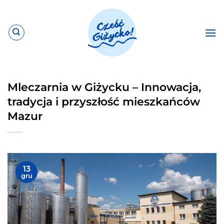
Przewiń
do
zawartości
Mleczarnia w Giżycku – Innowacja,
tradycja i przyszłość mieszkańców
Mazur
13
gru