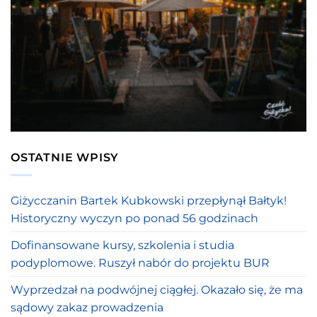
OSTATNIE WPISY
Giżycczanin Bartek Kubkowski przepłynął Bałtyk!
Historyczny wyczyn po ponad 56 godzinach
Dofinansowane kursy, szkolenia i studia
podyplomowe. Ruszył nabór do projektu BUR
Wyprzedzał na podwójnej ciągłej. Okazało się, że ma
sądowy zakaz prowadzenia