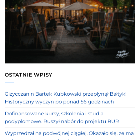
OSTATNIE WPISY
Giżycczanin Bartek Kubkowski przepłynął Bałtyk!
Historyczny wyczyn po ponad 56 godzinach
Dofinansowane kursy, szkolenia i studia
podyplomowe. Ruszył nabór do projektu BUR
Wyprzedzał na podwójnej ciągłej. Okazało się, że ma