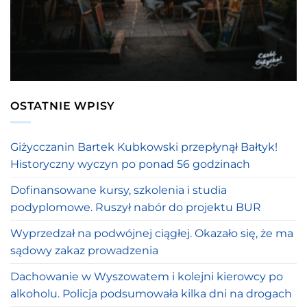
OSTATNIE WPISY
Giżycczanin Bartek Kubkowski przepłynął Bałtyk!
Historyczny wyczyn po ponad 56 godzinach
Dofinansowane kursy, szkolenia i studia
podyplomowe. Ruszył nabór do projektu BUR
Wyprzedzał na podwójnej ciągłej. Okazało się, że ma
sądowy zakaz prowadzenia
Dachowanie w Wyszowatem i kolejni kierowcy po
alkoholu. Policja podsumowała kilka dni na drogach