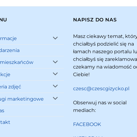
NU
NAPISZ DO NAS
Masz ciekawy temat, któ
ormacje
chciałbyś podzielić się na
arzenia
łamach naszego portalu l
chciałbyś się zareklamowa
 mieszkańców
czekamy na wiadomość o
akcje
Ciebie!
ria zdjęć
czesc@czescgizycko.pl
ugi marketingowe
Obserwuj nas w social
mediach:
as
takt
FACEBOOK