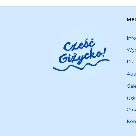
ME
Inf
Wyd
Dla
Atr
Gale
Usł
O n
Kon