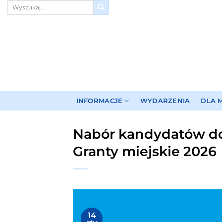
Przewiń
do
zawartości
INFORMACJE
WYDARZENIA
DLA 
Nabór kandydatów do
Granty miejskie 2026
14