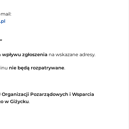
mail:
.pl
”
a wpływu zgłoszenia
na wskazane adresy.
minu
nie będą rozpatrywane
.
 Organizacji Pozarządowych i Wsparcia
go w Giżycku
.