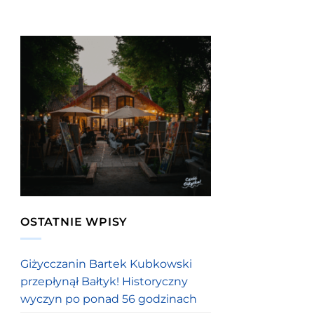
OSTATNIE WPISY
Giżycczanin Bartek Kubkowski
przepłynął Bałtyk! Historyczny
wyczyn po ponad 56 godzinach