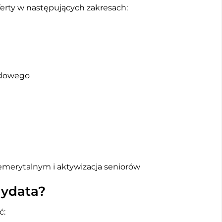
ferty w następujących zakresach:
rodowego
 emerytalnym i aktywizacja seniorów
dydata?
ć: