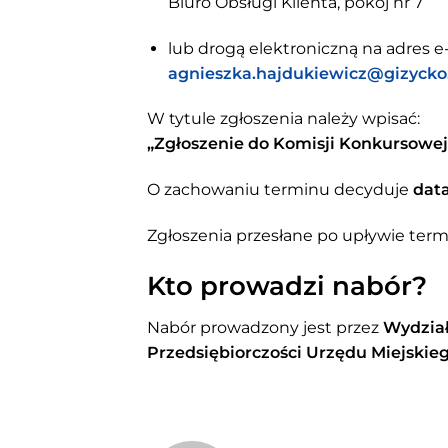
Biuro Obsługi Klienta, pokój nr 7
lub drogą elektroniczną na adres e-
agnieszka.hajdukiewicz@gizycko
W tytule zgłoszenia należy wpisać:
„Zgłoszenie do Komisji Konkursowej
O zachowaniu terminu decyduje
dat
Zgłoszenia przesłane po upływie ter
Kto prowadzi nabór?
Nabór prowadzony jest przez
Wydział
Przedsiębiorczości Urzędu Miejskie