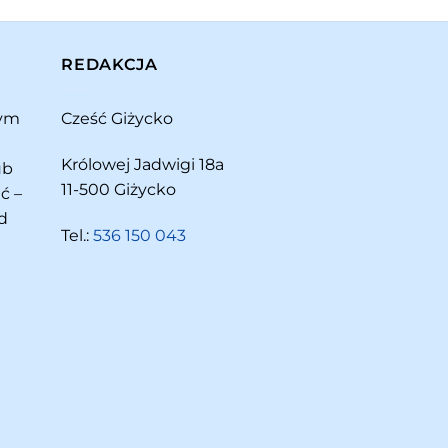
REDAKCJA
rym
Cześć Giżycko
Królowej Jadwigi 18a
ub
11-500 Giżycko
ć –
d
Tel.:
536 150 043