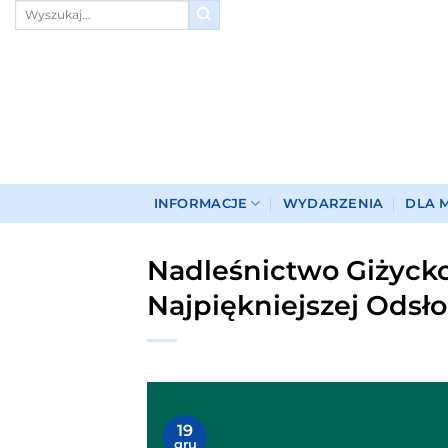
Przewiń
do
zawartości
INFORMACJE
WYDARZENIA
DLA 
Nadleśnictwo Giżycko
Najpiękniejszej Odsło
19
gru