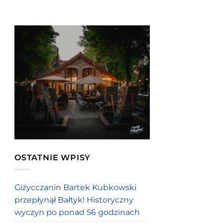
OSTATNIE WPISY
Giżycczanin Bartek Kubkowski
przepłynął Bałtyk! Historyczny
wyczyn po ponad 56 godzinach