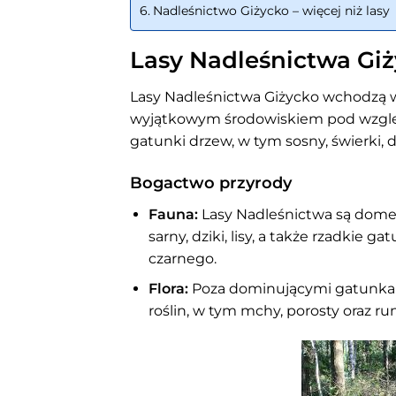
Nadleśnictwo Giżycko – więcej niż lasy
Lasy Nadleśnictwa Giż
Lasy Nadleśnictwa Giżycko wchodzą w s
wyjątkowym środowiskiem pod wzglę
gatunki drzew, w tym sosny, świerki, d
Bogactwo przyrody
Fauna:
Lasy Nadleśnictwa są domem 
sarny, dziki, lisy, a także rzadkie g
czarnego.
Flora:
Poza dominującymi gatunkam
roślin, w tym mchy, porosty oraz ru