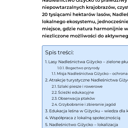
Nadleśnictwo Giżycko to prawdziwy 
niepowtarzalnych krajobrazów, czyst
20 tysiącami hektarów lasów, Nadle
lokalnego ekosystemu, jednocześnie
miejsce, gdzie natura harmonijnie ws
niezliczone możliwości do aktywneg
Spis treści:
Lasy Nadleśnictwa Giżycko – zielone pł
Bogactwo przyrody
Misja Nadleśnictwa Giżycko – ochrona 
Atrakcje turystyczne Nadleśnictwa Giż
Szlaki piesze i rowerowe
Ścieżki edukacyjne
Obserwacja ptaków
Grzybobranie i zbieranie jagód
Edukacja leśna w Giżycku – wiedza dla
Współpraca z lokalną społecznością
Nadleśnictwo Giżycko – lokalizacja