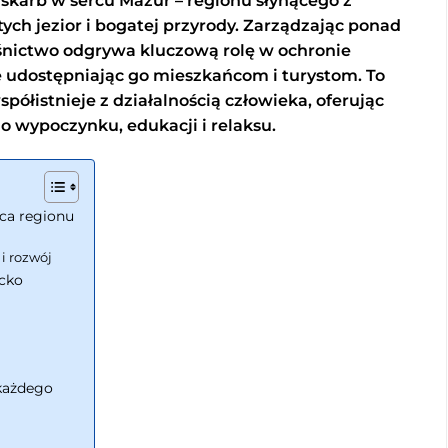
skarb w sercu Mazur – regionu słynącego z
ych jezior i bogatej przyrody. Zarządzając ponad
śnictwo odgrywa kluczową rolę w ochronie
 udostępniając go mieszkańcom i turystom. To
półistnieje z działalnością człowieka, oferując
o wypoczynku, edukacji i relaksu.
uca regionu
i rozwój
ycko
 każdego