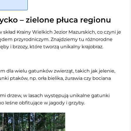
ycko – zielone płuca regionu
kład Krainy Wielkich Jezior Mazurskich, co czyni je
dem przyrodniczym. Znajdziemy tu różnorodne
ęby i brzozy, które tworzą unikalny krajobraz.
dla wielu gatunków zwierząt, takich jak jelenie,
atunki ptaków, np. orła bielika, żurawia czy bociana
i drzew, w lasach występują unikalne gatunki
no leśne obfitujące w jagody i grzyby.