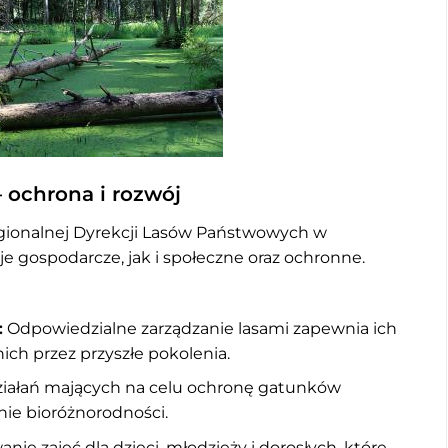
 ochrona i rozwój
egionalnej Dyrekcji Lasów Państwowych w
je gospodarcze, jak i społeczne oraz ochronne.
:
Odpowiedzialne zarządzanie lasami zapewnia ich
nich przez przyszłe pokolenia.
iałań mających na celu ochronę gatunków
nie bioróżnorodności.
ie zajęć dla dzieci, młodzieży i dorosłych, które